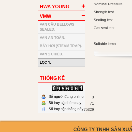
Nominal Pressure
HWA YOUNG
Strength test
VMW
Sealing test
VAN CẦU BELLOWS
Gas seal test
SEALED.
--
VAN AN TOÀN.
Suitable temp
BẨY HƠI (STEAM TRAP).
VAN 1 CHIỀU.
LỌC Y.
THỐNG KÊ
Số người đang online
3
Số truy cập hôm nay
71
Số truy cập tháng này
75329
CÔNG TY TNHH SẢN XUẤT