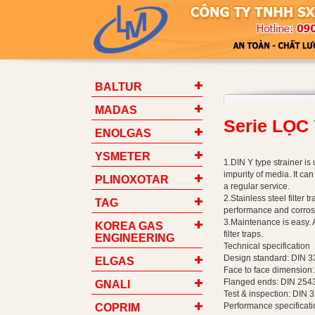
BALTUR
MADAS
Serie LỌC 
ENOLGAS
YSMETER
1.DIN Y type strainer is
impurity of media. It ca
PLINOXOTAR
a regular service.
2.Stainless steel filter 
TAG
performance and corros
3.Maintenance is easy. A
KOREA GAS
filter traps.
ENGINEERING
Technical specification
Design standard: DIN 3
ELGAS
Face to face dimension
Flanged ends: DIN 254
GNALI
Test & inspection: DIN 
Performance specificati
COPRIM