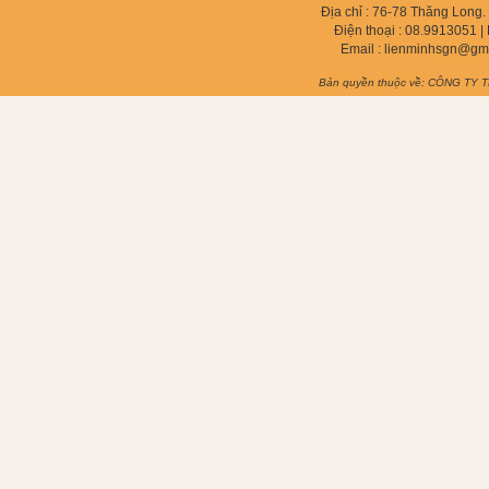
Địa chỉ : 76-78 Thăng Long
Điện thoại :
08.9913051
| 
Email :
lienminhsgn@gm
Bản quyền thuộc về: CÔNG TY