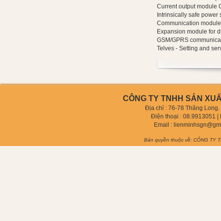
Current output module 
Intrinsically safe power
Communication modul
Expansion module for di
GSM/GPRS communica
Telves - Setting and se
CÔNG TY TNHH SẢN XUẤT
Địa chỉ : 76-78 Thăng Long
Điện thoại :
08.9913051
| 
Email :
lienminhsgn@gm
Bản quyền thuộc về: CÔNG TY