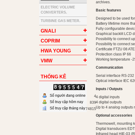
archives.
ELECTRIC VOLUME
Basic features
CONVERTERS.
Designed to be used for
TURBINE GAS METER.
Battery lifetime more th
Fully configurable devic
GNALI
Graphical backlit LCD d
Possibility to connect u
COPRIM
Possibility to connect 
Certificate FTZU 08 AT
HWA YOUNG
Protection class IP 66
Working temperature -2
VMW
Communication
Serial interface RS-232
THỐNG KÊ
Optical interface IEC 6
Inputs / Outputs
Số người đang online
4
4 digital inputs
Số truy cập hôm nay
4 digital outputs
839
Up to 4 analog outputs 
Số truy cập tháng này
74815
Optional accessories
Thermowell, mounting ki
Digital transducers EDT
Infrared head HIE-03 (