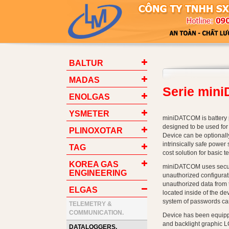
BALTUR
MADAS
Serie min
ENOLGAS
YSMETER
miniDATCOM is battery
designed to be used for 
PLINOXOTAR
Device can be optionall
intrinsically safe powe
TAG
cost solution for basic t
KOREA GAS
miniDATCOM uses secure
ENGINEERING
unauthorized configura
unauthorized data from 
ELGAS
located inside of the dev
system of passwords can
TELEMETRY &
COMMUNICATION.
Device has been equipp
and backlight graphic L
DATALOGGERS.