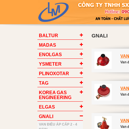
GNALI
BALTUR
MADAS
ENOLGAS
VAN
Van đ
YSMETER
PLINOXOTAR
TAG
VAN
KOREA GAS
Van đ
ENGINEERING
ELGAS
GNALI
VAN
VAN ĐIỀU ÁP CẤP 2 - 4
Van đ