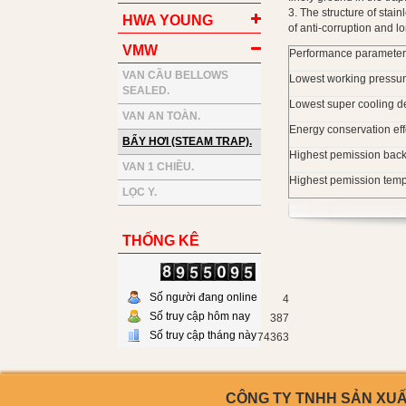
3. The structure of stainl
HWA YOUNG
of anti-corruption and lo
VMW
Performance parameter
VAN CẦU BELLOWS
Lowest working pressu
SEALED.
Lowest super cooling d
VAN AN TOÀN.
Energy conservation eff
BẨY HƠI (STEAM TRAP).
Highest pemission back
VAN 1 CHIỀU.
Highest pemission temp
LỌC Y.
THỐNG KÊ
Số người đang online
4
Số truy cập hôm nay
387
Số truy cập tháng này
74363
CÔNG TY TNHH SẢN XUẤT