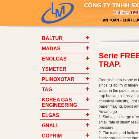
BALTUR
MADAS
Serie FRE
ENOLGAS
TRAP.
YSMETER
PLINOXOTAR
Free float trap is one o
since its ability of time
TAG
water in the pipelines 
trap has an extensive ap
KOREA GAS
chemical industry, light 
ENGINEERING
paper making, foods an
Advantage
ELGAS
1. Stable discharge of w
small rate of steam leak
GNALI
pressure.
2. The main part hollow f
COPRIM
finely ground in the trap