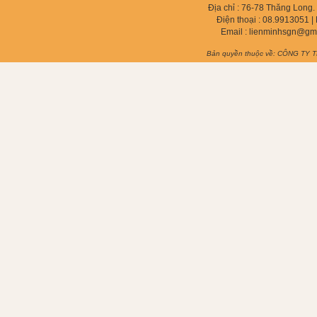
Địa chỉ : 76-78 Thăng Long
Điện thoại :
08.9913051
| 
Email :
lienminhsgn@gm
Bản quyền thuộc về: CÔNG TY